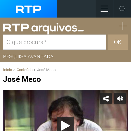
OK
PESQUISA AVANÇADA
Início
Conteúdo
José Meco
José Meco