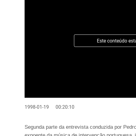
Este conteúdo est
1998-01-19
00:20:10
Segunda parte da entrevista conduzida por Pedr
expoente da música de intervenção portuguesa, i