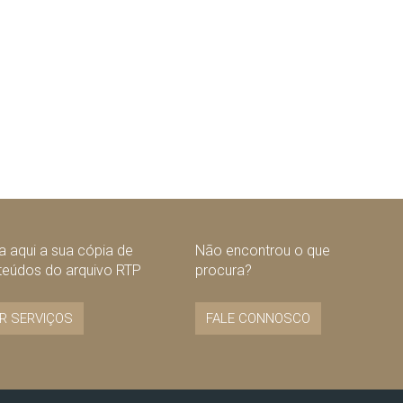
 aqui a sua cópia de
Não encontrou o que
teúdos do arquivo RTP
procura?
R SERVIÇOS
FALE CONNOSCO