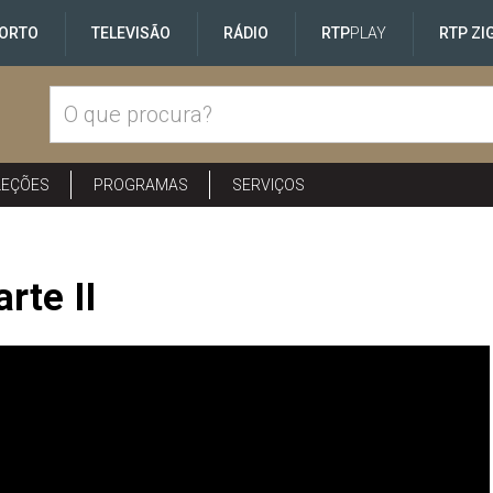
ORTO
TELEVISÃO
RÁDIO
RTP
PLAY
RTP ZI
LEÇÕES
PROGRAMAS
SERVIÇOS
rte II