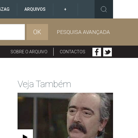
GZAG
ARQUIVOS
+
OK
PESQUISA AVANÇADA
SOBRE O ARQUIVO
CONTACTOS
Veja Também