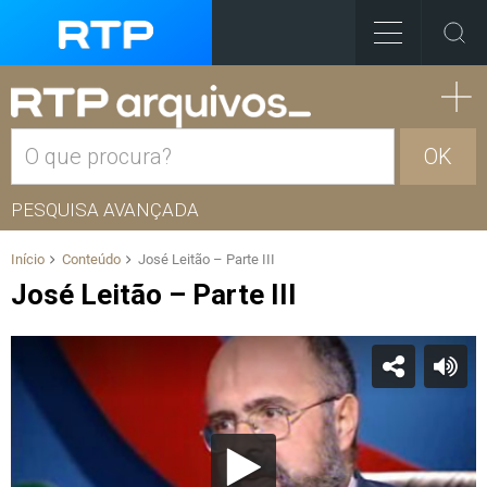
OK
PESQUISA AVANÇADA
Início
Conteúdo
José Leitão – Parte III
José Leitão – Parte III