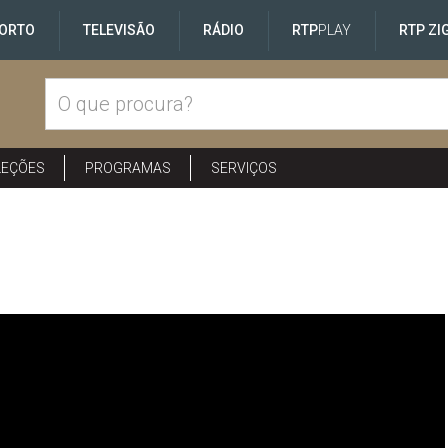
ORTO
TELEVISÃO
RÁDIO
RTP
PLAY
RTP ZI
LEÇÕES
PROGRAMAS
SERVIÇOS