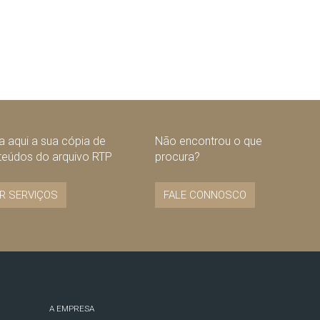
 aqui a sua cópia de
Não encontrou o que
teúdos do arquivo RTP
procura?
R SERVIÇOS
FALE CONNOSCO
A EMPRESA