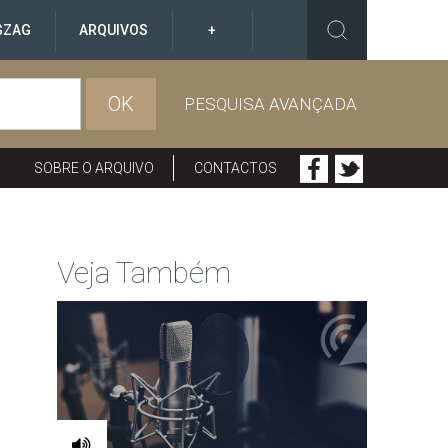
GZAG
ARQUIVOS
+
OK
PESQUISA AVANÇADA
SOBRE O ARQUIVO
CONTACTOS
Veja Também