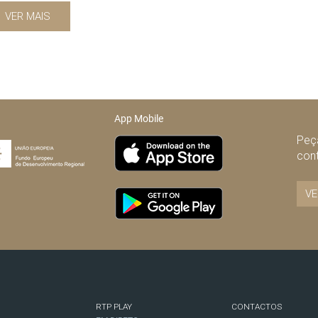
VER MAIS
App Mobile
Peça
con
VE
RTP PLAY
CONTACTOS