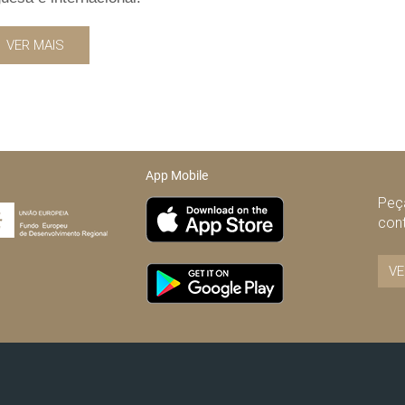
VER MAIS
App Mobile
Peça
con
VE