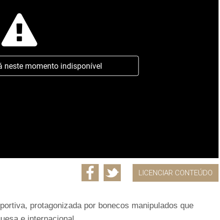
á neste momento indisponível
LICENCIAR CONTEÚDO
desportiva, protagonizada por bonecos manipulados que
uesa e internacional.