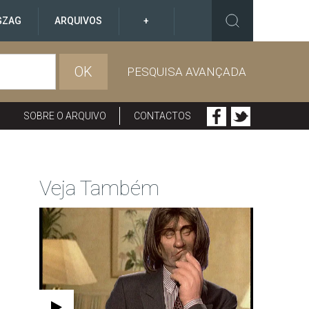
GZAG
ARQUIVOS
+
OK
PESQUISA AVANÇADA
SOBRE O ARQUIVO
CONTACTOS
Veja Também