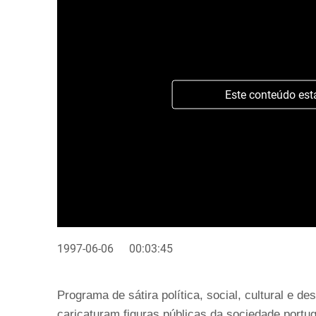
Este conteúdo est
1997-06-06
00:03:45
Programa de sátira política, social, cultural e 
caricaturam figuras públicas da sociedade portug