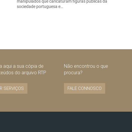
manipulados que caricaturam figuras públicas da
sociedade portuguesa e…
 aqui a sua cópia de
Não encontrou o que
teúdos do arquivo RTP
procura?
R SERVIÇOS
FALE CONNOSCO