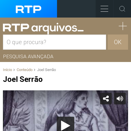
OK
PESQUISA AVANÇADA
Início
Conteúdo
Joel Serrão
Joel Serrão