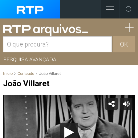
OK
PESQUISA AVANÇADA
Início
Conteúdo
João Villaret
João Villaret