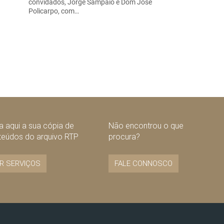
convidados, Jorge Sampaio e Dom José
Policarpo, com…
 aqui a sua cópia de
Não encontrou o que
teúdos do arquivo RTP
procura?
R SERVIÇOS
FALE CONNOSCO