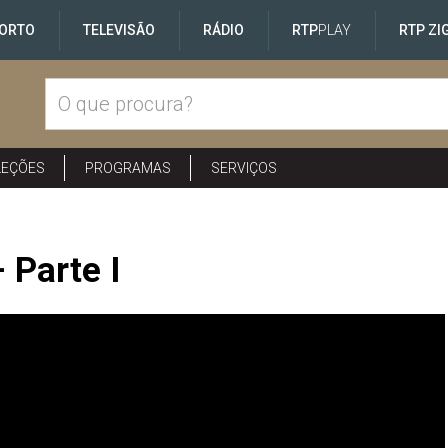
ORTO
TELEVISÃO
RÁDIO
RTP
PLAY
RTP ZI
LEÇÕES
PROGRAMAS
SERVIÇOS
 Parte I