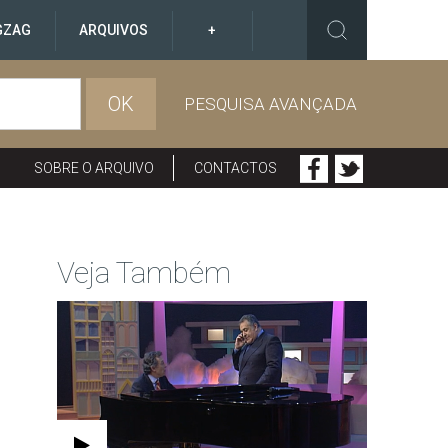
GZAG
ARQUIVOS
+
OK
PESQUISA AVANÇADA
SOBRE O ARQUIVO
CONTACTOS
Veja Também