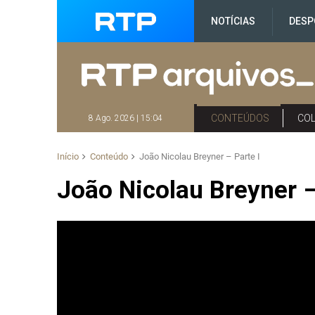
NOTÍCIAS
DESP
CONTEÚDOS
CO
8 Ago. 2026 | 15:04
Início
Conteúdo
João Nicolau Breyner – Parte I
João Nicolau Breyner –