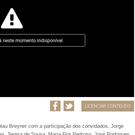
á neste momento indisponível
LICENCIAR CONTEÚDO
olau Breyner com a participação dos convidados, Jorge
as, Teresa de Sousa, Maria Flor Pedroso, José Rodrigues