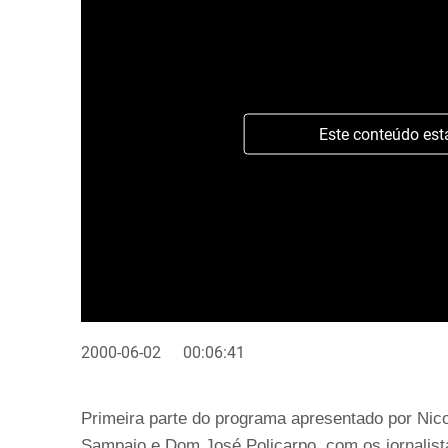
Este conteúdo est
2000-06-02
00:06:41
Primeira parte do programa apresentado por Nic
Sampaio e Dom José Policarpo, com os jornalist