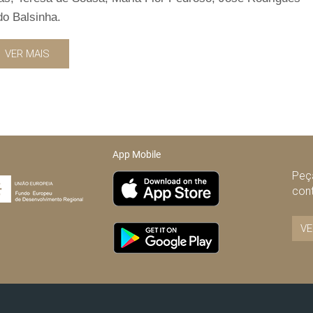
o Balsinha.
VER MAIS
App Mobile
Peça
con
VE