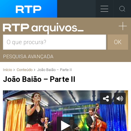
OK
PESQUISA AVANÇADA
Início
Conteúdo
João Baião – Parte II
João Baião – Parte II