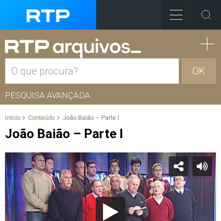
OK
PESQUISA AVANÇADA
Início
Conteúdo
João Baião – Parte I
João Baião – Parte I