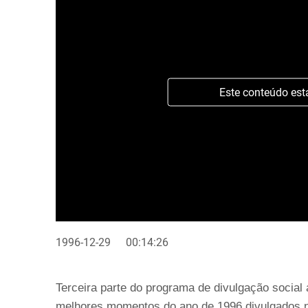
Este conteúdo est
1996-12-29
00:14:26
Terceira parte do programa de divulgação social
melhores momentos do ano de 1996 divulgados n