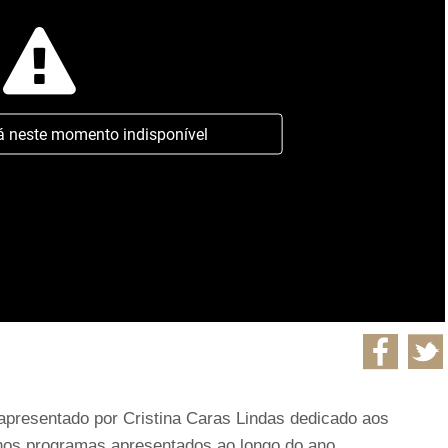
á neste momento indisponível
 apresentado por Cristina Caras Lindas dedicado aos
os programas apresentados ao longo do ano.