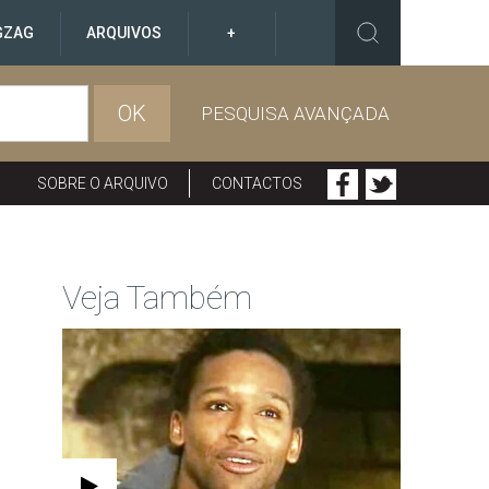
GZAG
ARQUIVOS
+
OK
PESQUISA AVANÇADA
SOBRE O ARQUIVO
CONTACTOS
Veja Também