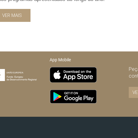
VER MAIS
App Mobile
Peça
con
VE