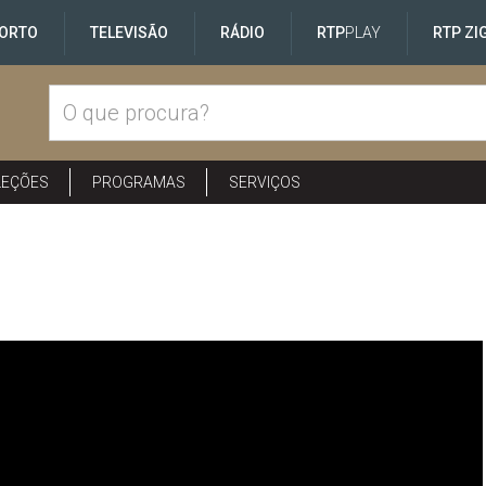
ORTO
TELEVISÃO
RÁDIO
RTP
PLAY
RTP ZI
LEÇÕES
PROGRAMAS
SERVIÇOS