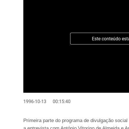
Este conteúdo est
1996-10-13
00:15:40
Primeira parte do programa de divulgação social
a entrevista com António Vitorino de Almeida e An