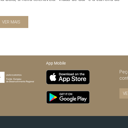
VER MAIS
App Mobile
Peça
con
VE