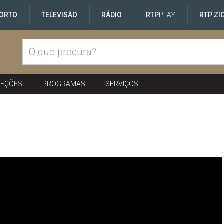
ORTO
TELEVISÃO
RÁDIO
RTP
PLAY
RTP ZI
LEÇÕES
PROGRAMAS
SERVIÇOS