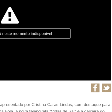
á neste momento indisponível
 apresentado por Cristina Caras Lindas, com destaque para
a Bola, a nova telenovela "Vidas de Sal" e a carreira do