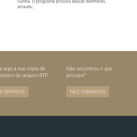
Cunha. O programa procura educar divertindo,
através…
 aqui a sua cópia de
Não encontrou o que
teúdos do arquivo RTP
procura?
R SERVIÇOS
FALE CONNOSCO