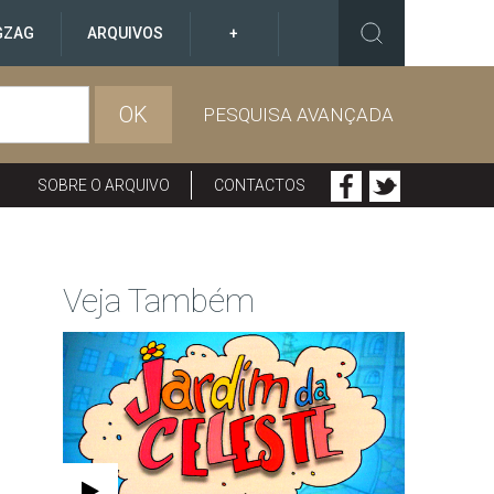
GZAG
ARQUIVOS
+
OK
PESQUISA AVANÇADA
SOBRE O ARQUIVO
CONTACTOS
Veja Também