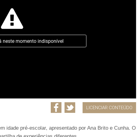
á neste momento indisponível
LICENCIAR CONTEÚDO
m idade pré-escolar, apresentado por Ana Brito e Cunha. O
artilha de experiências diferentes.