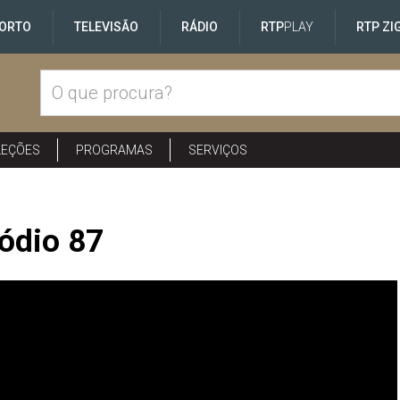
ORTO
TELEVISÃO
RÁDIO
RTP
PLAY
RTP ZI
LEÇÕES
PROGRAMAS
SERVIÇOS
ódio 87