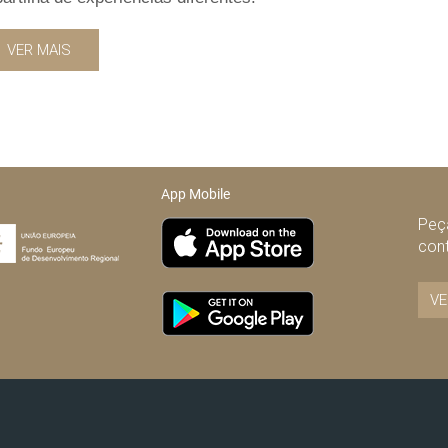
VER MAIS
App Mobile
Peça
con
VE