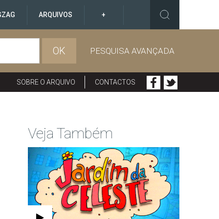
GZAG
ARQUIVOS
+
OK
PESQUISA AVANÇADA
SOBRE O ARQUIVO
CONTACTOS
Veja Também