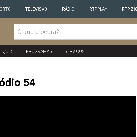
ORTO
TELEVISÃO
RÁDIO
RTP
PLAY
RTP ZI
LEÇÕES
PROGRAMAS
SERVIÇOS
ódio 54