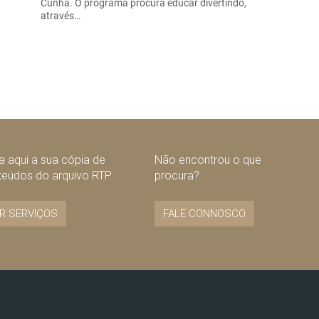
Cunha. O programa procura educar divertindo,
através…
 aqui a sua cópia de
Não encontrou o que
teúdos do arquivo RTP
procura?
R SERVIÇOS
FALE CONNOSCO