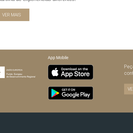
VER MAIS
App Mobile
Peça
con
VE