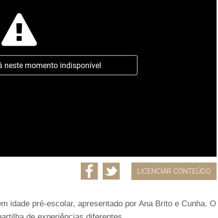
á neste momento indisponível
LICENCIAR CONTEÚDO
m idade pré-escolar, apresentado por Ana Brito e Cunha. O
artilha de experiências diferentes.