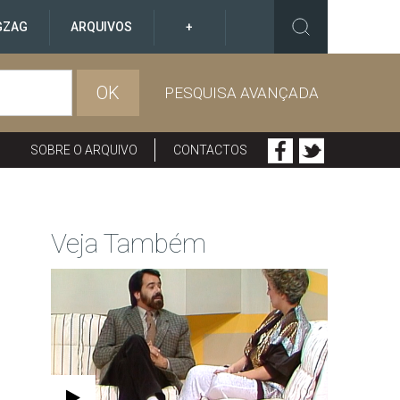
GZAG
ARQUIVOS
+
OK
PESQUISA AVANÇADA
SOBRE O ARQUIVO
CONTACTOS
Veja Também