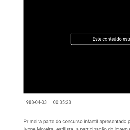
Este conteúdo est
1988-04-03
00:35:28
Primeira parte do concurso infantil apresentado
Ivone Moreira, estilista, a participação do jove