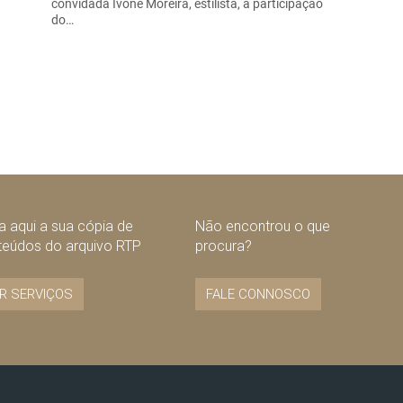
convidada Ivone Moreira, estilista, a participação
do…
 aqui a sua cópia de
Não encontrou o que
teúdos do arquivo RTP
procura?
R SERVIÇOS
FALE CONNOSCO