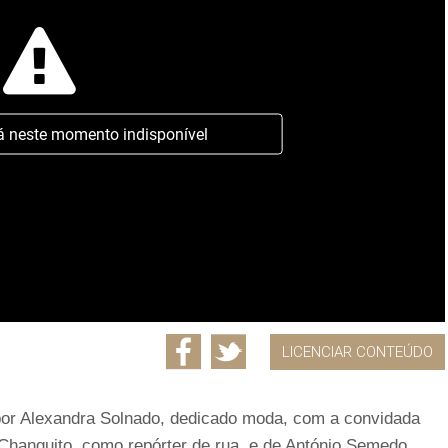
á neste momento indisponível
LICENCIAR CONTEÚDO
 por Alexandra Solnado, dedicado moda, com a convidada
m Changuito, como repórter de rua, e de António Semedo,