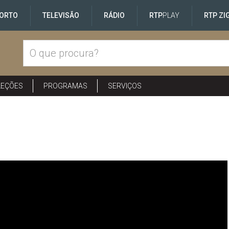
ORTO
TELEVISÃO
RÁDIO
RTP
PLAY
RTP ZI
LEÇÕES
PROGRAMAS
SERVIÇOS