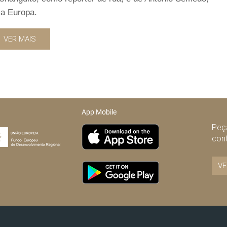
ma Europa.
VER MAIS
App Mobile
Peça
con
VE