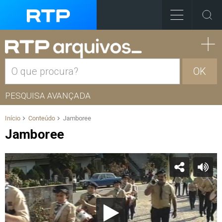
OK
PESQUISA AVANÇADA
Início
Conteúdo
Jamboree
Jamboree