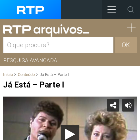
OK
PESQUISA AVANÇADA
Início
Conteúdo
Já Está – Parte I
Já Está – Parte I