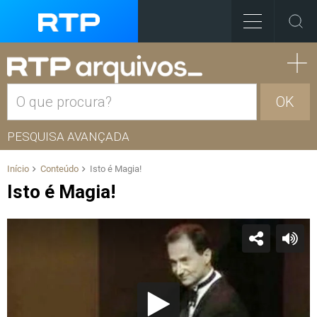
OK
PESQUISA AVANÇADA
Início
Conteúdo
Isto é Magia!
Isto é Magia!