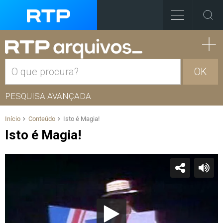
OK
PESQUISA AVANÇADA
Início
Conteúdo
Isto é Magia!
Isto é Magia!