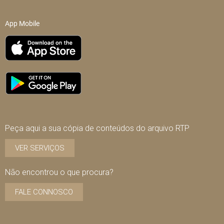
App Mobile
Peça aqui a sua cópia de conteúdos do arquivo RTP
VER SERVIÇOS
Não encontrou o que procura?
FALE CONNOSCO