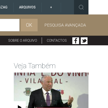
GZAG
ARQUIVOS
+
OK
PESQUISA AVANÇADA
SOBRE O ARQUIVO
CONTACTOS
Veja Também