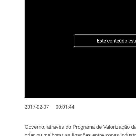
Este conteúdo est
2017-02-07
00:01:44
Governo, através do Programa de Valorização da
criar ou melhorar as ligações entre zonas industr