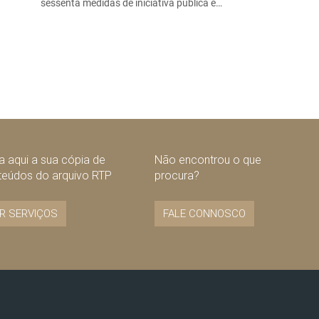
sessenta medidas de iniciativa pública e…
 aqui a sua cópia de
Não encontrou o que
teúdos do arquivo RTP
procura?
R SERVIÇOS
FALE CONNOSCO