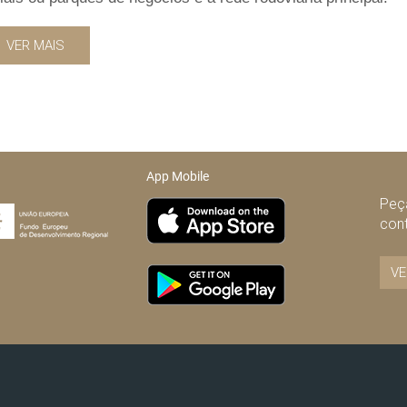
VER MAIS
App Mobile
Peça
con
VE