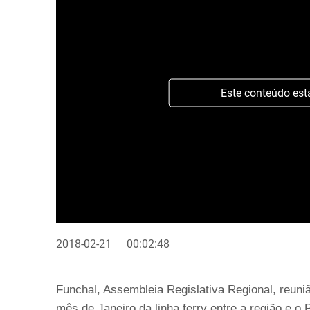
Este conteúdo est
2018-02-21
00:02:48
Funchal, Assembleia Regislativa Regional, reuni
mês de Janeiro da linha ferry entre a região e o 