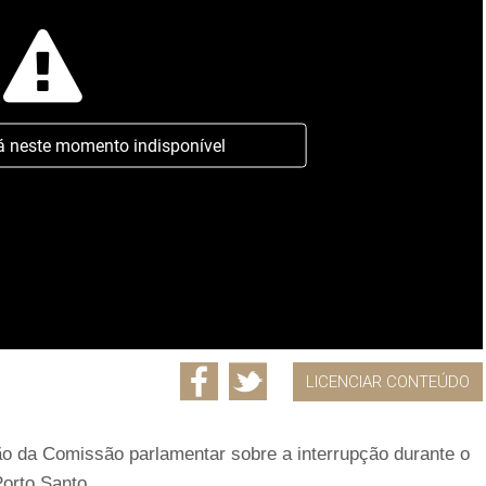
á neste momento indisponível
LICENCIAR CONTEÚDO
ão da Comissão parlamentar sobre a interrupção durante o
Porto Santo.