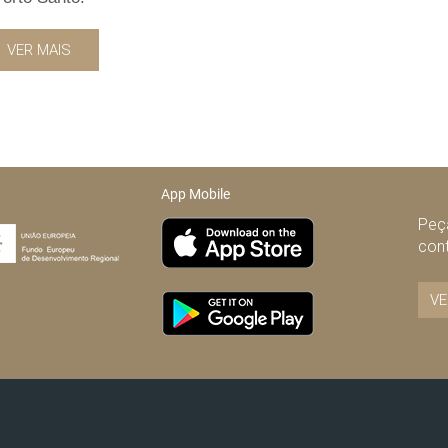
VER MAIS
App Mobile
Peça
con
VE