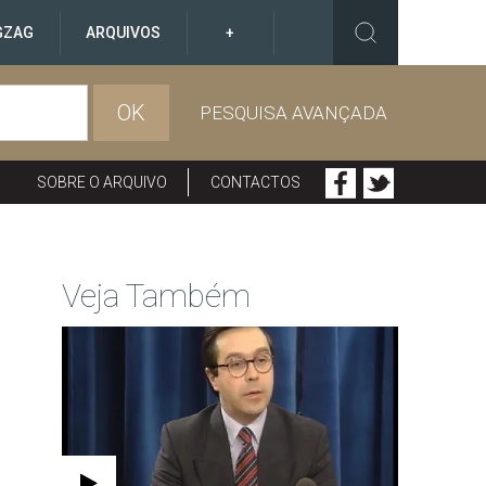
GZAG
ARQUIVOS
+
OK
PESQUISA AVANÇADA
SOBRE O ARQUIVO
CONTACTOS
Veja Também