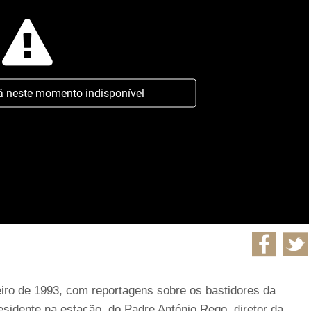
á neste momento indisponível
eiro de 1993, com reportagens sobre os bastidores da
sidente na estação, do Padre António Rego, diretor da