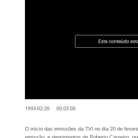
Este conteúdo est
1993-02-20
00:03:00
O início das emissões da TVI no dia 20 de fever
emissão, e depoimentos de Roberto Carneiro, pre