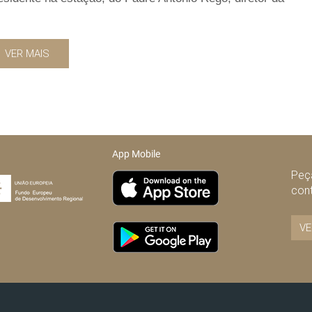
VER MAIS
App Mobile
Peça
con
VE