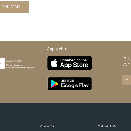
VER MAIS
App Mobile
Peça
con
VE
RTP PLAY
CONTACTOS