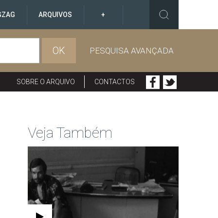
GZAG
ARQUIVOS
+
OK
PESQUISA AVANÇADA
SOBRE O ARQUIVO
CONTACTOS
Veja Também