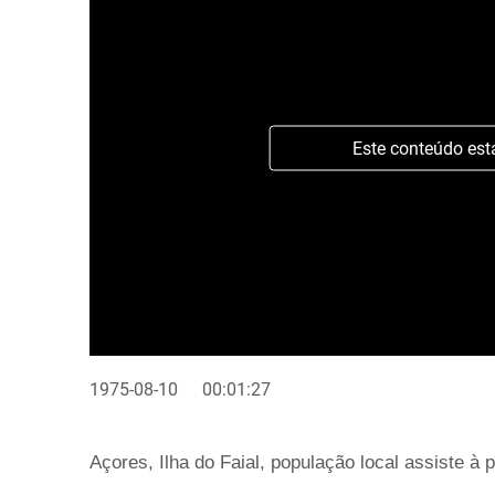
Este conteúdo est
1975-08-10
00:01:27
Açores, Ilha do Faial, população local assiste à