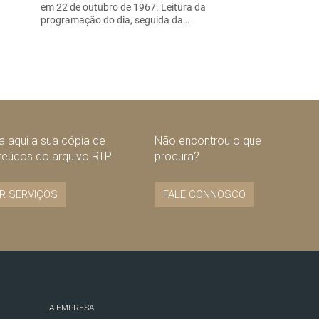
em 22 de outubro de 1967. Leitura da
programação do dia, seguida da…
 aqui a sua cópia de
Não encontrou o que
teúdos do arquivo RTP
procura?
R SERVIÇOS
FALE CONNOSCO
A EMPRESA