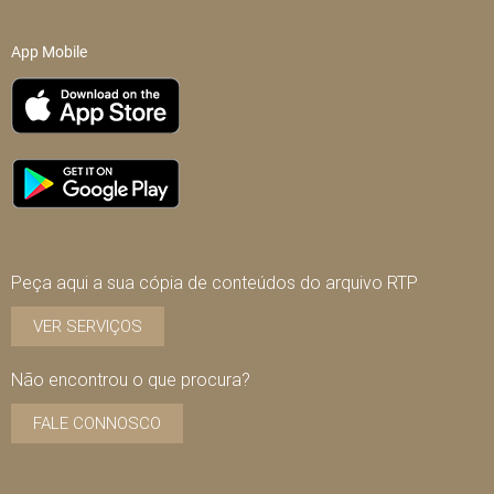
App Mobile
Peça aqui a sua cópia de conteúdos do arquivo RTP
VER SERVIÇOS
Não encontrou o que procura?
FALE CONNOSCO