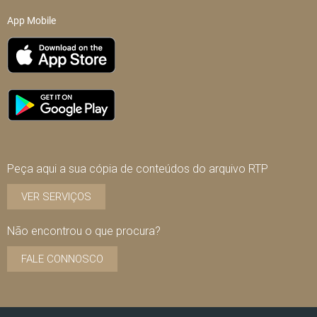
App Mobile
Peça aqui a sua cópia de conteúdos do arquivo RTP
VER SERVIÇOS
Não encontrou o que procura?
FALE CONNOSCO