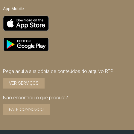
App Mobile
Peça aqui a sua cópia de conteúdos do arquivo RTP
VER SERVIÇOS
Não encontrou o que procura?
FALE CONNOSCO