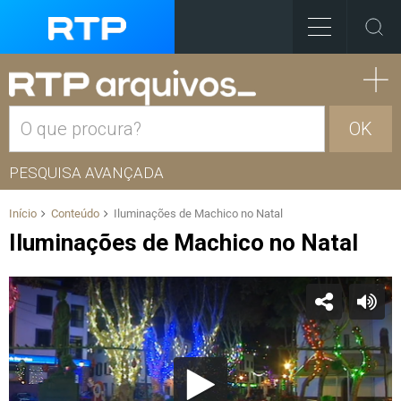
OK
PESQUISA AVANÇADA
Início
Conteúdo
Iluminações de Machico no Natal
Iluminações de Machico no Natal