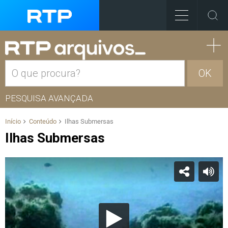
OK
PESQUISA AVANÇADA
Início
Conteúdo
Ilhas Submersas
Ilhas Submersas