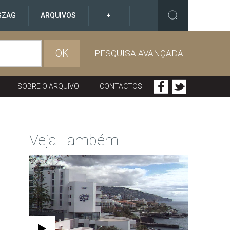
GZAG
ARQUIVOS
+
OK
PESQUISA AVANÇADA
SOBRE O ARQUIVO
CONTACTOS
Veja Também