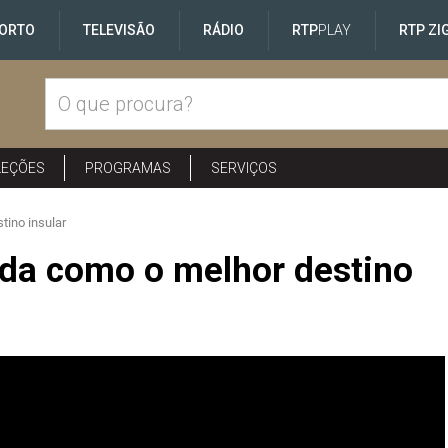
ORTO
TELEVISÃO
RÁDIO
RTP
PLAY
RTP ZI
LEÇÕES
PROGRAMAS
SERVIÇOS
tino insular
ada como o melhor destino