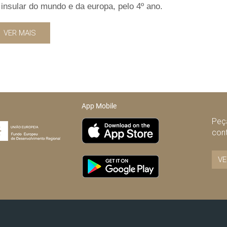
insular do mundo e da europa, pelo 4º ano.
VER MAIS
App Mobile
Peça
con
VE