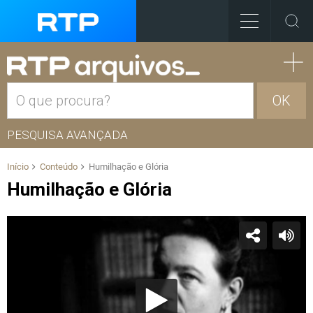
OK
PESQUISA AVANÇADA
Início
Conteúdo
Humilhação e Glória
Humilhação e Glória