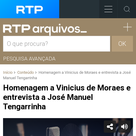
OK
PESQUISA AVANÇADA
Início
Conteúdo
Homenagem a Vinicius de Moraes e entrevista a José
Manuel Tengarrinha
Homenagem a Vinicius de Moraes e
entrevista a José Manuel
Tengarrinha