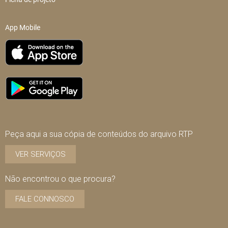
App Mobile
Peça aqui a sua cópia de conteúdos do arquivo RTP
VER SERVIÇOS
Não encontrou o que procura?
FALE CONNOSCO