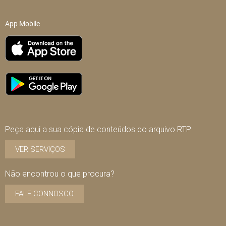
App Mobile
Peça aqui a sua cópia de conteúdos do arquivo RTP
VER SERVIÇOS
Não encontrou o que procura?
FALE CONNOSCO