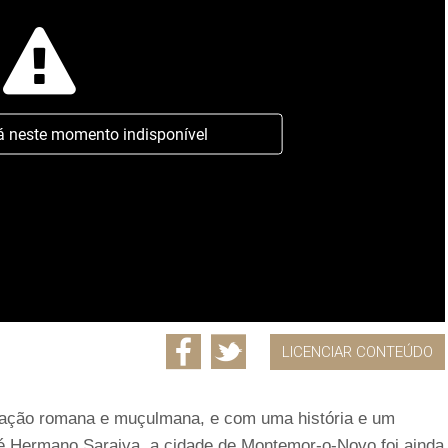
á neste momento indisponível
LICENCIAR CONTEÚDO
ação romana e muçulmana, e com uma história e um
sé Hermano Saraiva, a cidade de Montemor-o-Novo foi ainda