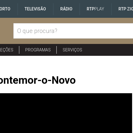
ORTO
TELEVISÃO
RÁDIO
RTP
PLAY
RTP ZI
LEÇÕES
PROGRAMAS
SERVIÇOS
Montemor-o-Novo