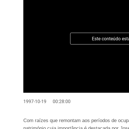
Este conteúdo est
1997-10-19
00:28:00
Com raízes que remontam aos períodos de ocup
património cuja importância é destacada por Jo