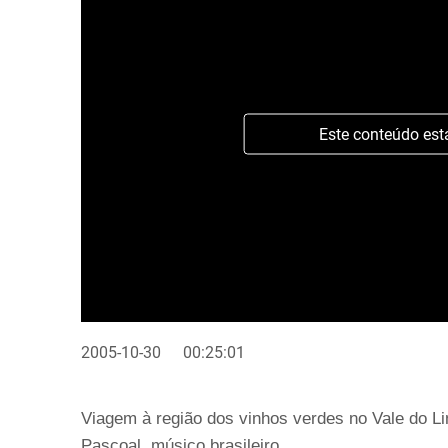
Este conteúdo est
2005-10-30
00:25:01
Viagem à região dos vinhos verdes no Vale do 
Pascoal, músico brasileiro.