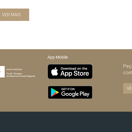
VER MAIS
App Mobile
Peça
con
VE