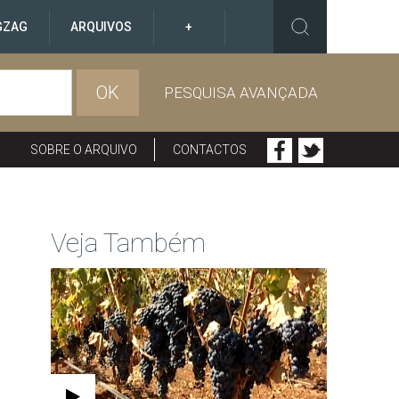
GZAG
ARQUIVOS
+
OK
PESQUISA AVANÇADA
SOBRE O ARQUIVO
CONTACTOS
Veja Também