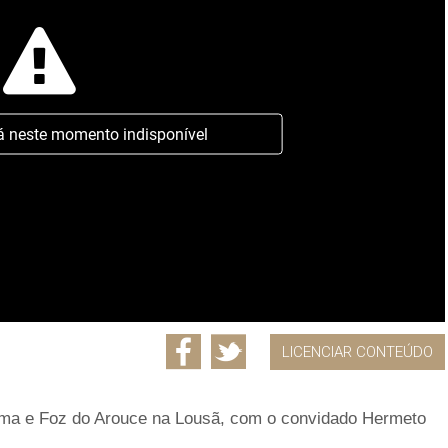
á neste momento indisponível
LICENCIAR CONTEÚDO
Lima e Foz do Arouce na Lousã, com o convidado Hermeto