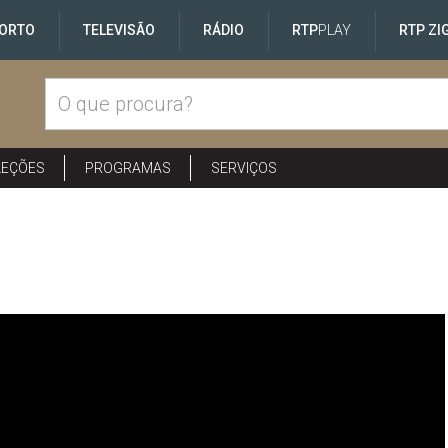
ORTO
TELEVISÃO
RÁDIO
RTP
PLAY
RTP ZI
LEÇÕES
PROGRAMAS
SERVIÇOS