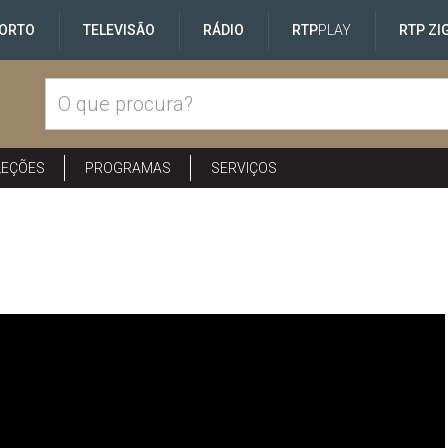
ORTO
TELEVISÃO
RÁDIO
RTP
PLAY
RTP ZI
LEÇÕES
PROGRAMAS
SERVIÇOS