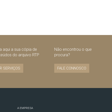
 aqui a sua cópia de
Não encontrou o que
teúdos do arquivo RTP
procura?
R SERVIÇOS
FALE CONNOSCO
A EMPRESA