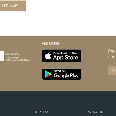
VER MAIS
App Mobile
Peça
con
VE
RTP PLAY
CONTACTOS