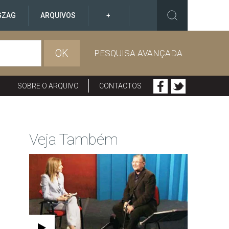
GZAG
ARQUIVOS
+
OK
PESQUISA AVANÇADA
SOBRE O ARQUIVO
CONTACTOS
Veja Também