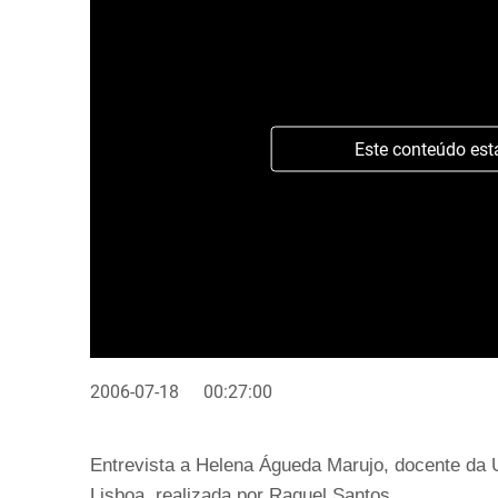
Este conteúdo est
2006-07-18
00:27:00
Entrevista a Helena Águeda Marujo, docente da 
Lisboa, realizada por Raquel Santos.