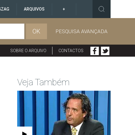
GZAG
ARQUIVOS
+
OK
PESQUISA AVANÇADA
SOBRE O ARQUIVO
CONTACTOS
Veja Também