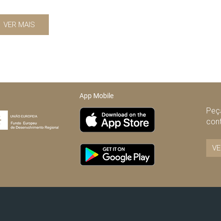
VER MAIS
App Mobile
Peça
con
VE