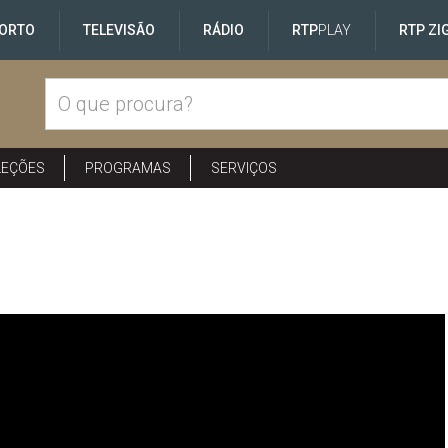
ORTO
TELEVISÃO
RÁDIO
RTP
PLAY
RTP ZI
LEÇÕES
PROGRAMAS
SERVIÇOS