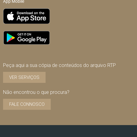
App Mobile
Peça aqui a sua cópia de conteúdos do arquivo RTP
VER SERVIÇOS
Não encontrou o que procura?
FALE CONNOSCO