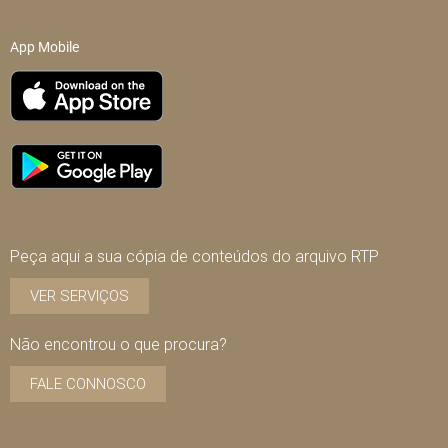
App Mobile
Peça aqui a sua cópia de conteúdos do arquivo RTP
VER SERVIÇOS
Não encontrou o que procura?
FALE CONNOSCO