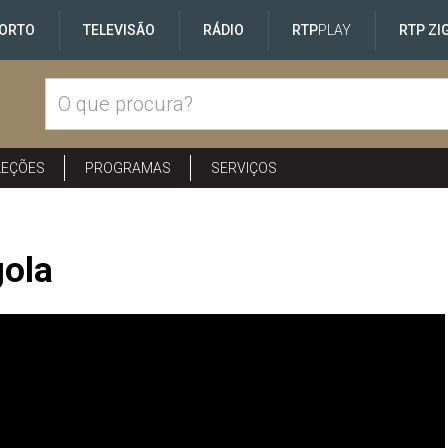
ORTO
TELEVISÃO
RÁDIO
RTP
PLAY
RTP ZI
LEÇÕES
PROGRAMAS
SERVIÇOS
gola