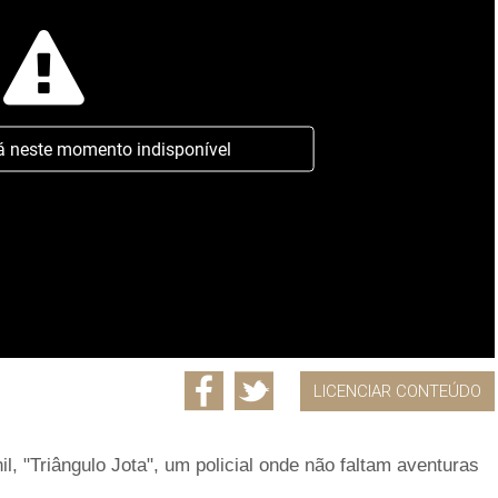
á neste momento indisponível
LICENCIAR CONTEÚDO
il, "Triângulo Jota", um policial onde não faltam aventuras