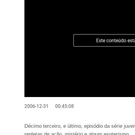
Este conteúdo est
2006-12-31
00:45:08
Décimo terceiro, e último, episódio da série juven
repletas de ação, mistério e algum esoterismo.