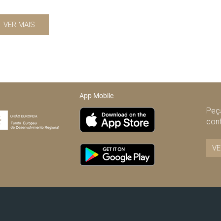
VER MAIS
App Mobile
Peça
con
VE