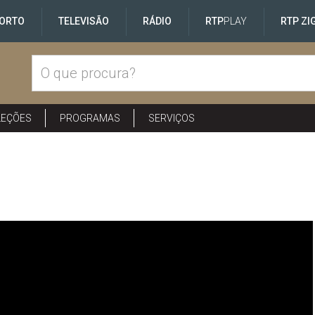
ORTO
TELEVISÃO
RÁDIO
RTP
PLAY
RTP ZI
LEÇÕES
PROGRAMAS
SERVIÇOS