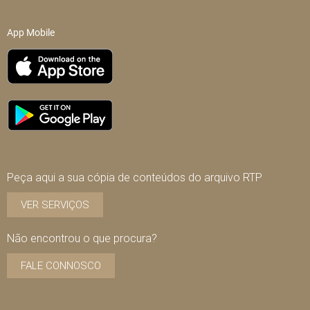
App Mobile
Peça aqui a sua cópia de conteúdos do arquivo RTP
VER SERVIÇOS
Não encontrou o que procura?
FALE CONNOSCO