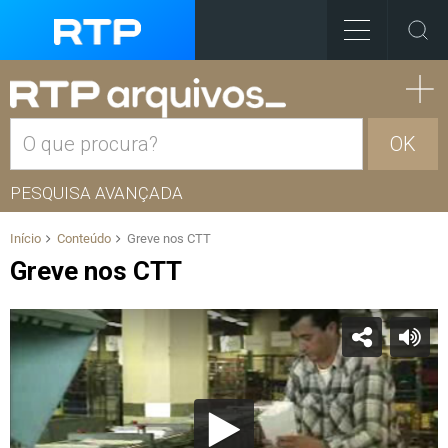
OK
PESQUISA AVANÇADA
Início
Conteúdo
Greve nos CTT
Greve nos CTT