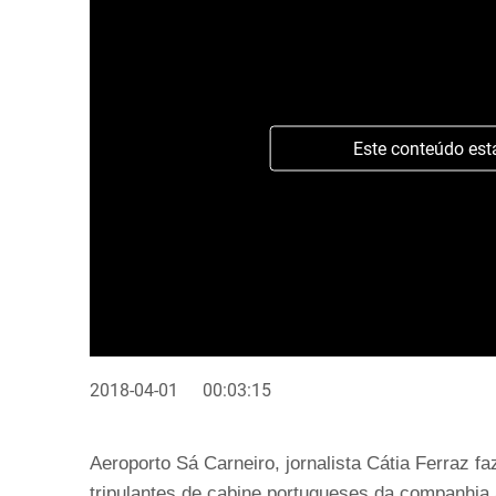
Este conteúdo est
2018-04-01
00:03:15
Aeroporto Sá Carneiro, jornalista Cátia Ferraz f
tripulantes de cabine portugueses da companhia 