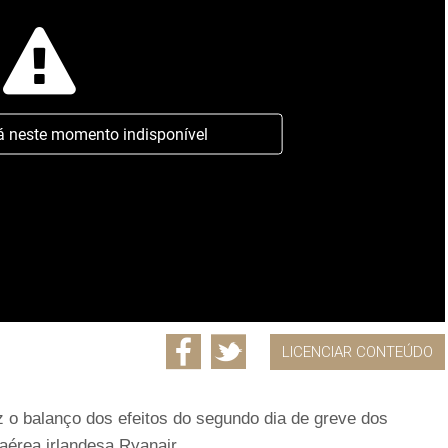
á neste momento indisponível
LICENCIAR CONTEÚDO
az o balanço dos efeitos do segundo dia de greve dos
aérea irlandesa Ryanair.