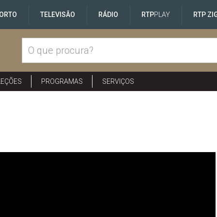
ORTO
TELEVISÃO
RÁDIO
RTP
PLAY
RTP ZI
LEÇÕES
PROGRAMAS
SERVIÇOS