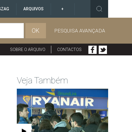
GZAG
ARQUIVOS
+
OK
PESQUISA AVANÇADA
SOBRE O ARQUIVO
CONTACTOS
Veja Também