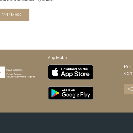
VER MAIS
App Mobile
Peça
con
VE