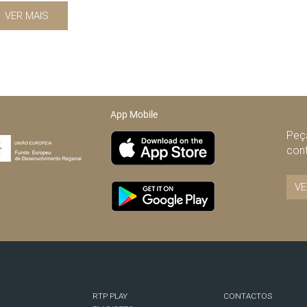
VER MAIS
App Mobile
Peça
con
VE
RTP PLAY
CONTACTOS