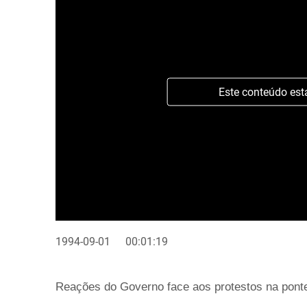
Este conteúdo est
1994-09-01
00:01:19
Reações do Governo face aos protestos na ponte 