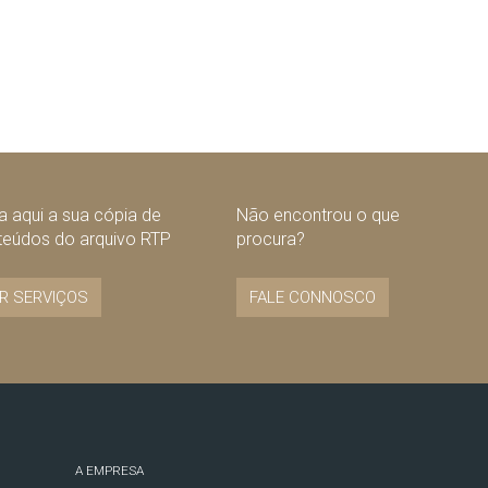
 aqui a sua cópia de
Não encontrou o que
teúdos do arquivo RTP
procura?
R SERVIÇOS
FALE CONNOSCO
A EMPRESA