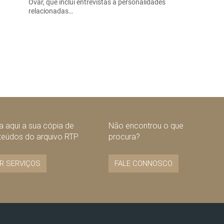
Ovar, que inclui entrevistas a personalidades
relacionadas…
 aqui a sua cópia de
Não encontrou o que
teúdos do arquivo RTP
procura?
R SERVIÇOS
FALE CONNOSCO