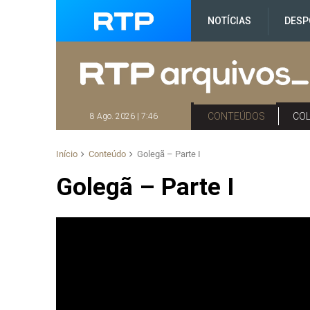
NOTÍCIAS
DESP
CONTEÚDOS
CO
8 Ago. 2026 | 7:46
Início
Conteúdo
Golegã – Parte I
Golegã – Parte I