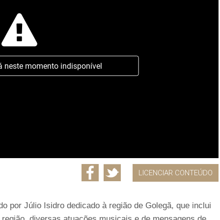
á neste momento indisponível
LICENCIAR CONTEÚDO
o por Júlio Isidro dedicado à região de Golegã, que inclui
a região, diversas atuações musicais e de mensagens de