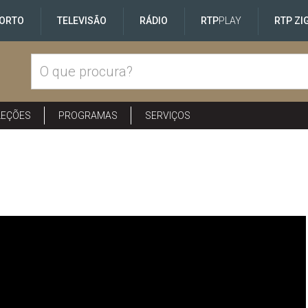
ORTO
TELEVISÃO
RÁDIO
RTP
PLAY
RTP ZI
LEÇÕES
PROGRAMAS
SERVIÇOS