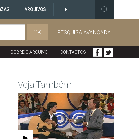
GZAG
ARQUIVOS
+
OK
PESQUISA AVANÇADA
SOBRE O ARQUIVO
CONTACTOS
Veja Também