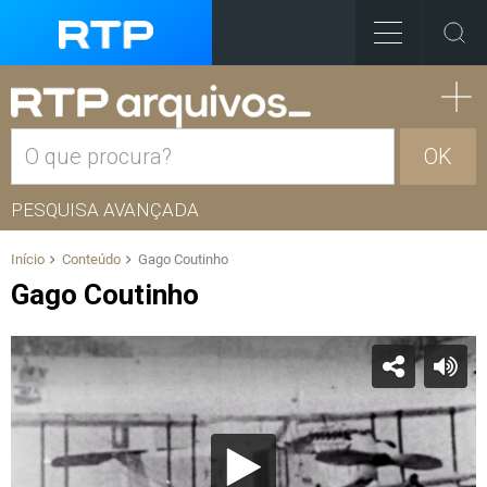
OK
PESQUISA AVANÇADA
Início
Conteúdo
Gago Coutinho
Gago Coutinho