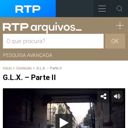
OK
PESQUISA AVANÇADA
Início
Conteúdo
G.L.X. – Parte II
G.L.X. – Parte II