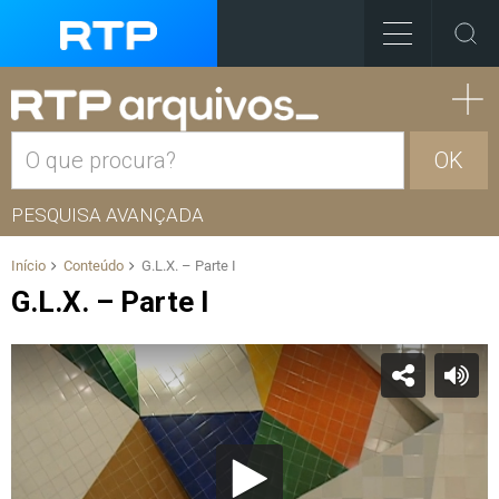
OK
PESQUISA AVANÇADA
Início
Conteúdo
G.L.X. – Parte I
G.L.X. – Parte I