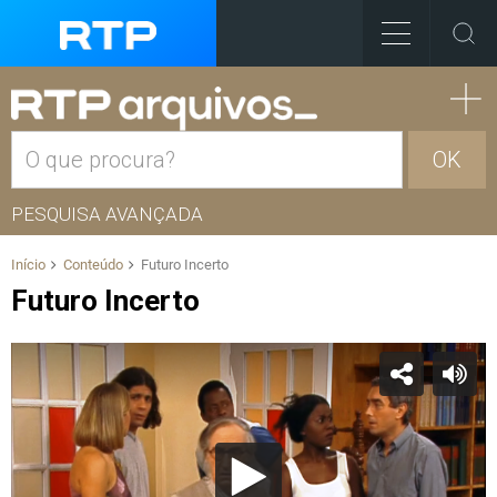
OK
PESQUISA AVANÇADA
Início
Conteúdo
Futuro Incerto
Futuro Incerto