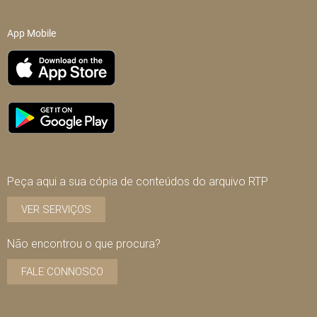
App Mobile
Peça aqui a sua cópia de conteúdos do arquivo RTP
VER SERVIÇOS
Não encontrou o que procura?
FALE CONNOSCO